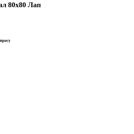
л 80x80 Лап
апросу