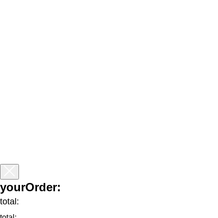
yourOrder:
total:
total: