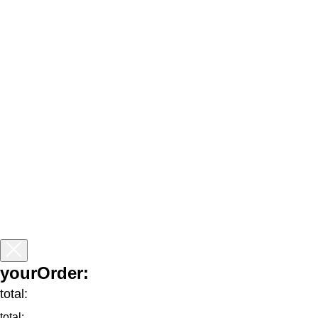
yourOrder:
total:
total: