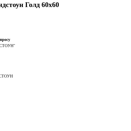
дстоун Голд 60х60
апросу
ДCTOУH"
ДCTOУH