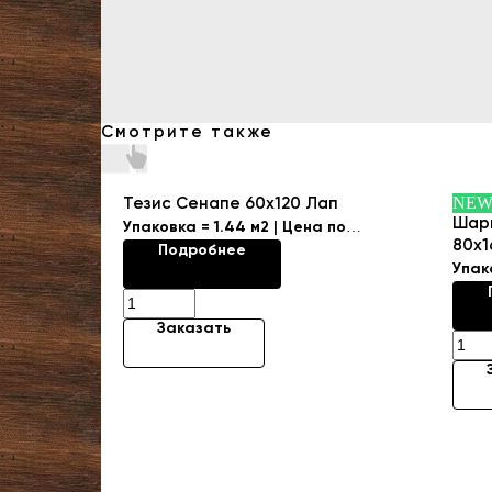
Смотрите также
NE
Тезис Сенапе 60х120 Лап
Шар
Упаковка = 1.44 м2 | Цена по
80х1
Подробнее
запросу
Упак
Коллекция "SUPERNOVA STONE/
запр
СУПЕРНО"
Заказать