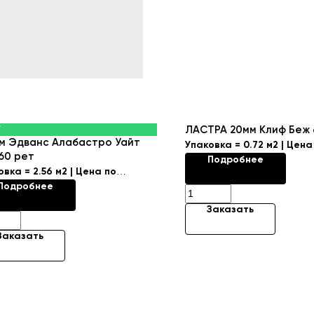
W
ЛАСТРА 20мм Клиф Беж
м Эдванс Алабастро Уайт
Упаковка = 0.72 м2 | Цена
60 рет
Подробнее
запросу
овка = 2.56 м2 | Цена по
Коллекция "CLIFF/КЛИФ"
Подробнее
осу
Заказать
Заказать