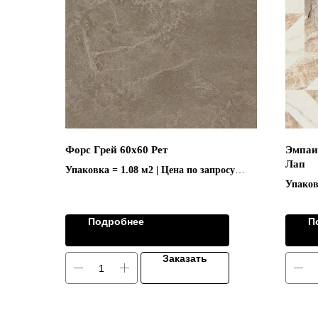
Форс Грей 60х60 Рет
Эмпаи
Лап
Упаковка = 1.08 м2 | Цена по запросу
Упаков
Коллекция "FORCE/ФOРС"
Колле
Подробнее
П
Заказать