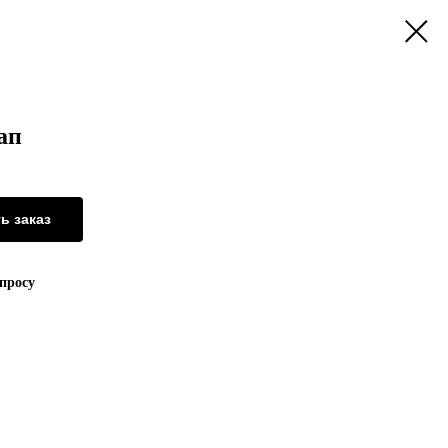
ап
ь заказ
апросу