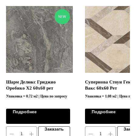
NEW
Шарм Делюкс Гриджио
Супернова Стоун Гекса
Оробико Х2 60х60 рет
Вакс 60х60 Рет
Упаковка = 0.72 м2 | Цена по запросу
Упаковка = 1.08 м2 | Цена по з
Коллекция "SUPERNOVA STON
СУПЕРНО"
Подробнее
Подробнее
Заказать
Заказ