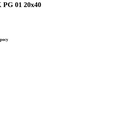
PG 01 20x40
просу