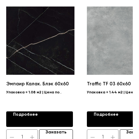
Эмпаир Калак. Блэк 60x60
Traffic TF 03 60x60
Упаковка = 1.08 м2 | Цена по
Упаковка = 1.44 м2 | Цена п
запросу
запросу
Коллекция "EMPIRE/ЭМПАИР"
Подробнее
Подробнее
Заказать
Зака