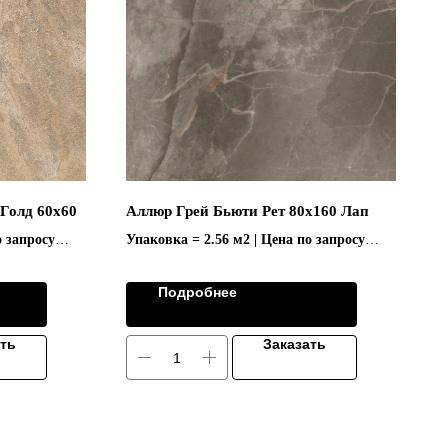
Голд 60х60
Аллюр Грей Бьюти Рет 80х160 Лап
о запросу
Упаковка = 2.56 м2 | Цена по запросу
ЭНДCTOУH"
Коллекция "ALLURE/АЛЛЮР"
Подробнее
ать
Заказать