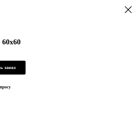
1 60х60
ь заказ
апросу