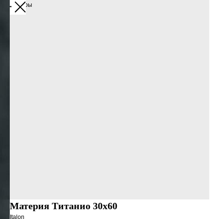
Все товары
Материя Титанио 30х60
Italon