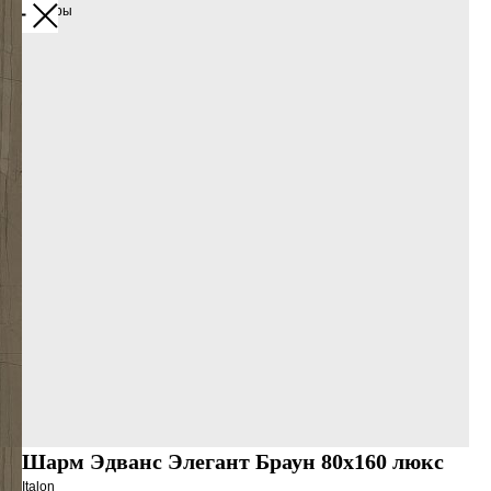
Все товары
Шарм Эдванс Элегант Браун 80х160 люкс
Italon