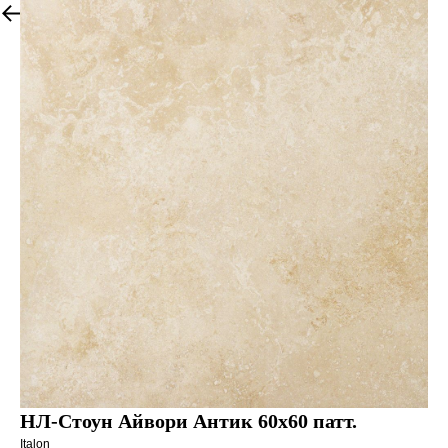
Все товары
НЛ-Стоун Айвори Антик 60х60 патт.
Italon